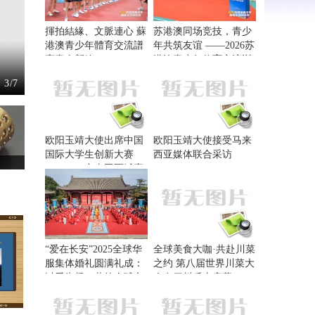
揮拍結緣、文脈連心 蘇
苏港澳同场竞技，青少
港澳青少年體育交流譜
年共筑友谊 ——2026苏
寫青春新篇
港澳青少年体育交流训
练营在南京开营
4
/7
欧阳玉靖大使出席中国
欧阳玉靖大使接受马来
国际大学生创新大赛
西亚媒体联合采访
（2026）东南亚区域赛
暨中马青年创新大赛颁
奖典礼
“爱在长安”2025全球华
全球美食大咖·共赴川菜
服集体婚礼圆满礼成：
之约 第八届世界川菜大
以爱为桥，共筑全球文
会在四川乐山启幕
化交流新纽带