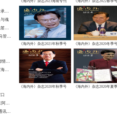
《海内外》杂志2023海南专刊
《海内外》杂志2022春季
小小的榨菜，如何成为涪陵发展的强大引擎和文化传承的鲜活载体
根与魂
国际华文媒体联盟与美國飛龍國際文化傳媒集團正式签订战略合作协议
庆祝中马建交 50 周年，探讨经贸合作新机遇——中马管理创新与合作发展论坛在吉隆坡举办
《海内外》杂志2021年秋季号
《海内外》杂志2020冬季
世界南安同鄉聯誼懇親大會召開 千餘海內外鄉親敘鄉情謀未來
第十五屆世界南安同鄉聯誼懇親大會理事會暨南安市海外聯誼會第六屆理事會就職典禮舉行
力
《海内外》杂志2020年秋季号
《海内外》杂志2020年夏
窗口
“追梦中华·大美新疆”2023海外华文媒体新疆采访行在阿克苏市启动
《海内外》杂志社被浙江侨音融媒体中心授予“海外通讯员联络站”