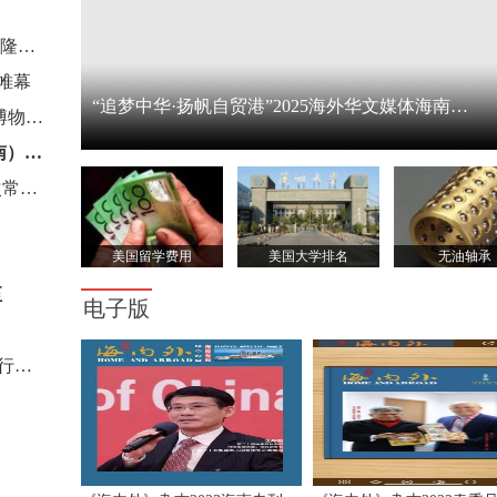
沙巴艺术学院庆祝新春联欢晚会暨“35"周年启动仪式隆重举办
帷幕
“追梦中华·扬帆自贸港”2025海外华文媒体海南采访行
人民日报第六届海外华文新媒体论坛（2025·广东珠海）
让文物“活”起来 让文化“火”出圈·2024中华饮食文化博物馆联盟年会在河北保定举行
对标一流、只争朝夕 高质量办好中国侨商投资（海南）大会
世界中餐业联合会七届四次理（监）事会暨七届六次常务理事会（扩大）会议在海南三亚召开
美国留学费用
美国大学排名
无油轴承
至
电子版
“追梦中华·品华夏文明” 2022 海外华文媒体山西采访行活动即将拉开帷幕