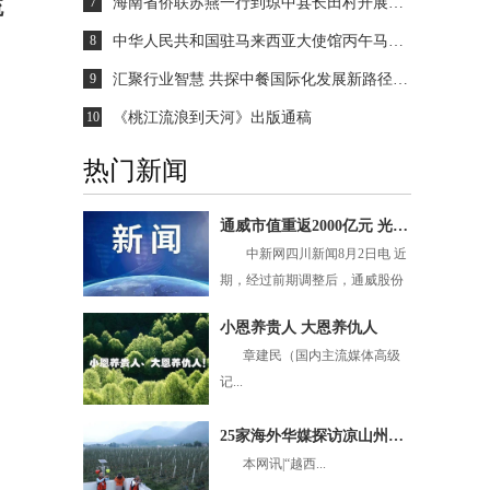
7
海南省侨联苏燕一行到琼中县长田村开展2026年春节“送温暖·献爱心”慰问活动并调研
流
8
中华人民共和国驻马来西亚大使馆丙午马年新春招待会在吉隆坡隆重举办，续炳义应邀出席
9
汇聚行业智慧 共探中餐国际化发展新路径 第八届世界厨师艺术荟“出海出圈”中餐主题对话圆满结束
10
《桃江流浪到天河》出版通稿
热门新闻
通威市值重返2000亿元 光伏龙头股再引关注
中新网四川新闻8月2日电 近
期，经过前期调整后，通威股份
股价再度走强。8月2...
小恩养贵人 大恩养仇人
章建民（国内主流媒体高级
记...
25家海外华媒探访凉山州越西县 聚焦乡村振兴新生活
本网讯|“越西...