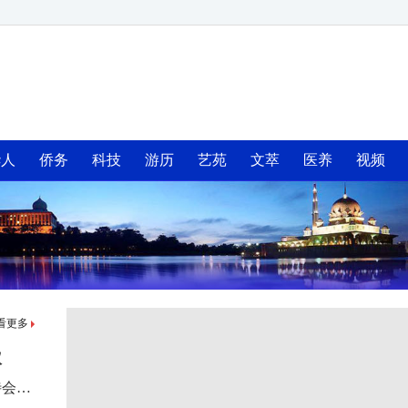
华人
侨务
科技
游历
艺苑
文萃
医养
视频
看更多
议
中华人民共和国驻马来西亚大使馆丙午马年新春招待会在吉隆坡隆重举办，续炳义应邀出席