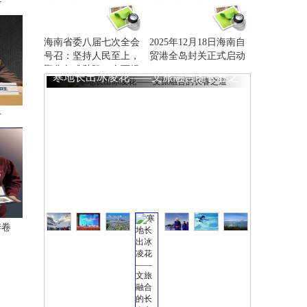
号
海南省委八届七次全会
2025年12月18日海南自
号召：坚持人民至上，
贸港全岛封关正式启动
聚焦急难愁盼，全面提
寒地长出冰凌花——文旅融合的长春之
高民生保障水平，不断
增强群众在自由贸易港
道
建设中获得感幸福感安
号
全感
季卷