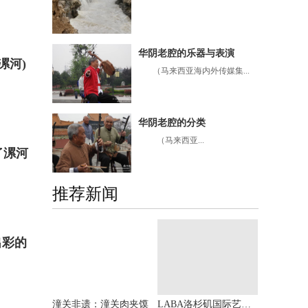
华阴老腔的乐器与表演
漯河)
（马来西亚海内外传媒集...
华阴老腔的分类
（马来西亚...
了漯河
推荐新闻
出彩的
潼关非遗：潼关肉夹馍
LABA洛杉矶国际艺术节入围名单放榜 中国艺术家黄建南高居榜首