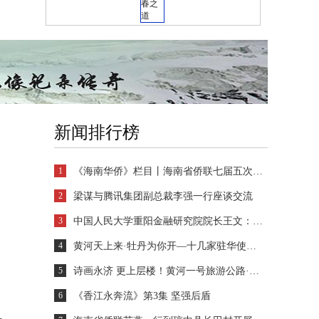
新闻排行榜
1
《海南华侨》栏目丨海南省侨联七届五次全委会议在海口召开 苏燕当选主席
2
梁谋与腾讯集团副总裁李强一行座谈交流
3
中国人民大学重阳金融研究院院长王文：海南自贸港是全球投资者共享中国发展红利的重要平台
4
黄河天上来·牡丹为你开—十几家驻华使节与海外华文媒体参访菏泽牡丹园
5
诗画永济 更上层楼！黄河一号旅游公路·永济段
6
《香江永奔流》第3集 坚强后盾