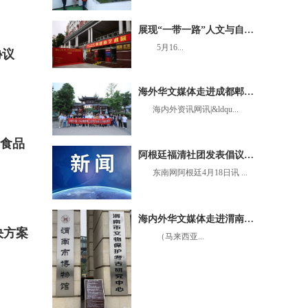
展现“一带一路”人文与自然之美 黄建南艺术展在北京揭幕
5月16...
协议
海外华文媒体走进成都郫都：“来到这里就不想离开”
海内外资讯网讯|&ldqu...
国食品
阿根廷福清社团发表倡议书 呼吁向遇难同胞家属献爱心
东南网阿根廷4月18日讯 ...
海内外华文媒体走进渭南市博物馆
决方案
（马来西亚...