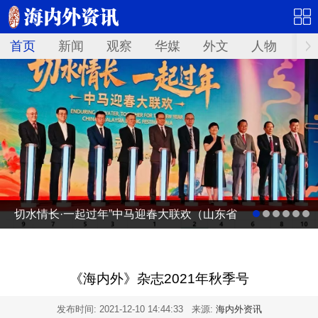
首页
新闻
观察
华媒
外文
人物
华
切水情长·一起过年”中马迎春大联欢（山东省
广电台春节联欢晚会马来西亚分会场）启动
仪式
《海内外》杂志2021年秋季号
发布时间:
2021-12-10 14:44:33
来源:
海内外资讯