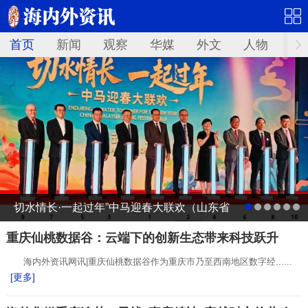
首页
新闻
观察
华媒
外文
人物
华
切水情长·一起过年”中马迎春大联欢（山东省
广电台春节联欢晚会马来西亚分会场）启动
重庆仙桃数据谷：云端下的创新生态带来科技跃升
海内外资讯网讯|重庆仙桃数据谷作为重庆市乃至西南地区数字经......
仪式
[更多]