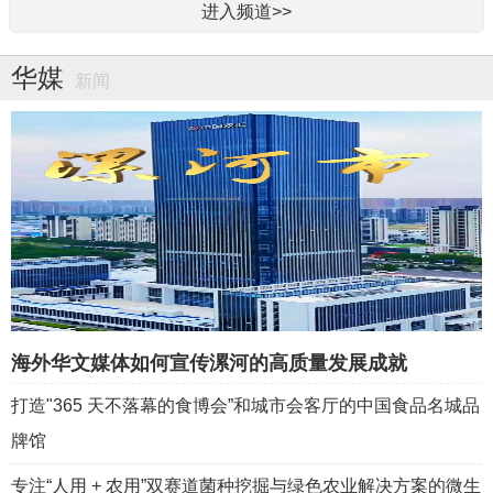
进入频道>>
海外华文媒体如何助力文化创意产业的世界交流与发展
引起全球侨界共频的《给阿嬷的情书》故事对海外华文媒体
华媒
新闻
提供了什么？
一封情书半部侨史：《给阿嬷的情书》里的浙江侨魂
海外华文媒体如何宣传漯河的高质量发展成就
打造"365 天不落幕的食博会”和城市会客厅的中国食品名城品
牌馆
专注“人用 + 农用”双赛道菌种挖掘与绿色农业解决方案的微生