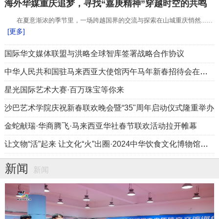
海外华媒重庆追梦，寻找“嘉庚精神”穿越时空的共鸣
在夏意渐浓的季节里，一场跨越国界的交流与探索在山城重庆悄然......
[更多]
国际华文媒体联盟与洪略全球智库签署战略合作协议
中华人民共和国驻马来西亚大使馆丙午马年新春招待会在吉隆坡隆重举办，续炳义应邀出席
星光国际艺术大赛·百万珠宝等你来
沙巴艺术学院庆祝新春联欢晚会暨“35"周年启动仪式隆重举办
金蛇献瑞·华商腾飞·马来西亚华社春节联欢活动拉开帷幕
让文物“活”起来 让文化“火”出圈·2024中华饮食文化博物馆联盟年会在河北保定举行
新闻
新闻