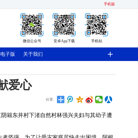
手机版
微信公众号
安卓App下载
手机站
电子版
关于我们
献爱心
分享:
江阴籍东井村下渚自然村林强兴夫妇与其幼子遭
者坚强。为了让受灾家庭尽快走出困境，阿根