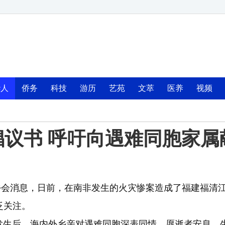
华人
侨务
科技
游历
艺苑
文萃
医养
视频
议书 呼吁向遇难同胞家属
乡会消息，日前，在南非发生的火灾惨案造成了福建福清
泛关注。
后，海内外乡亲对遇难同胞深表同情，愿逝者安息，生