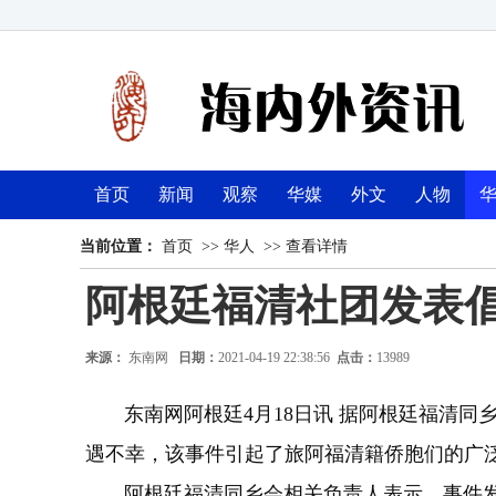
首页
新闻
观察
华媒
外文
人物
当前位置：
首页
>>
华人
>>
查看详情
阿根廷福清社团发表倡
来源：
东南网
日期：
2021-04-19 22:38:56
点击：
13989
东南网阿根廷4月18日讯 据阿根廷福清同
遇不幸，该事件引起了旅阿福清籍侨胞们的广
阿根廷福清同乡会相关负责人表示，事件发生