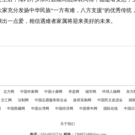
大家充分发扬中华民族“一方有难，八方支援”的优秀传统
献出一点爱，相信遇难者家属将迎来美好的未来。
北方网
中国作家网
中国小康网
求是网
城市网
环球人物网
东方
文汇网
法制网
中国志愿服务联合会
政府采购网
中国民主促进会
残
网
中国西藏网
中国台湾网
中国经济网
中国青年网
国际在线
中国日
关于我们
电话：
010-68163724
邮件：
2368832496@qq.com