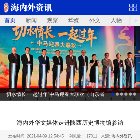
首页
新闻
观察
华媒
外文
人物
华
切水情长·一起过年”中马迎春大联欢（山东省
广电台春节联欢晚会马来西亚分会场）启动
仪式
海内外华文媒体走进陕西历史博物馆参访
发布时间:
2021-04-09 12:54:45
浏览量： 17011 来源:
海内外资讯