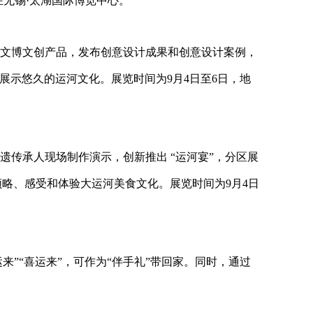
在无锡
·
太湖国际博览中心。
文博文创产品，发布创意设计成果和创意设计案例，
展示悠久的运河文化。展览时间为
9
月
4
日至
6
日，地
遗传承人现场制作演示，创新推出
“
运河宴
”
，分区展
领略、感受和体验大运河美食文化。展览时间为
9
月
4
日
运来
”“
喜运来
”
，可作为
“
伴手礼
”
带回家。同时，通过