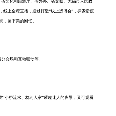
、省文化和旅游厅、省外办、省文联、无锡市人民政
，线上全程直播，通过打造
“
线上运博会
”
，探索后疫
现，留下美的回忆。
遗分会场和互动联动等。
赏
“
小桥流水、枕河人家
”
璀璨迷人的夜景，又可观看