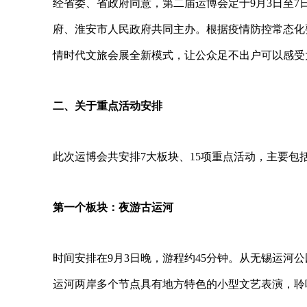
经省委、省政府同意，第二届运博会定于
9
月
3
日至
7
府、淮安市人民政府共同主办。根据疫情防控常态化
情时代文旅会展全新模式，让公众足不出户可以感受
二、关于重点活动安排
此次运博会共安排
7
大板块、
15
项重点活动，主要包
第一个板块：夜游古运河
时间安排在
9
月
3
日晚，游程约
45
分钟。从无锡运河公
运河两岸多个节点具有地方特色的小型文艺表演，聆