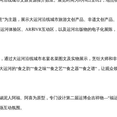
河沿线城市文旅资源推介效应。展览时间为
9
月
4
日至
6
日，地点
意
”
为主题，展示大运河沿线城市旅游文创产品、非遗文创产品、
大运河体验区、
AR
和
VR
互动区，以及运河出版物的电子化展陈，
，通过大运河沿线城市名宴名菜图文及实物展示，烹饪大师和非
大运河的
“
食之韵
”“
食之味
”“
食之艺
”“
食之器
”“
食之谱
”
，让观众
锡泥人阿福、阿喜为原型，专门设计第二届运博会吉祥物
—“
福
场互动氛围。